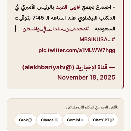
- اجتماع يجمع
#ولي_العهد
بالرئيس الأميركي في
المكتب البيضاوي عند الساعة الـ 7:45 بتوقيت
السعودية
#محمد_بن_سلمان_في_واشنطن
|
…
#MBSINUSA
pic.twitter.com/a1MLWW7hgg
— قناة الإخبارية (@alekhbariyatv)
November 18, 2025
ناقش الخبر مع الذكاء الاصطناعي
Grok
Claude
Gemini
ChatGPT