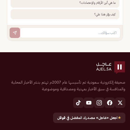
ما هي أبرز الأرقام والإحصاءات؟
كيف يؤثر هذا علي؟
صحيفة إلكترونية سعودية تم تأسيسها عام 2007م تهتم بنشر الأخبار المحلية
والمنافسة في سبق الأخبار بمهنية ومصداقية وموضوعية
★
اجعل «عاجل» مصدرك المفضل في قوقل