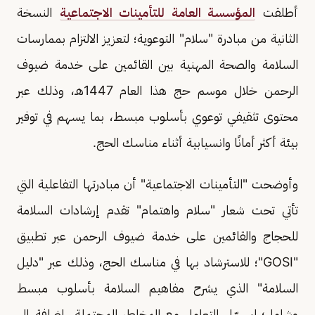
أطلقت
المؤسسة العامة للتأمينات الاجتماعية
النسخة
الثانية من مبادرة "سلام" التوعوية؛ لتعزيز الالتزام بممارسات
السلامة والصحة المهنية بين القائمين على خدمة ضيوف
الرحمن خلال موسم حج هذا العام 1447هـ، وذلك عبر
محتوى تثقيفي توعوي بأسلوب مبسط، بما يسهم في توفير
بيئة أكثر أمانًا وانسيابية أثناء مناسك الحج.
وأوضحت "التأمينات الاجتماعية" أن مبادرتها التفاعلية التي
تأتي تحت شعار "سلام واهتمام" تقدم إرشادات السلامة
للحجاج والقائمين على خدمة ضيوف الرحمن عبر تطبيق
"GOSI"؛ للاسترشاد بها في مناسك الحج، وذلك عبر "دليل
السلامة" الذي يشرح مفاهيم السلامة بأسلوب مبسط
وشامل؛ ليسهّل التعامل مع المخاطر المحتملة، إضافة إلى