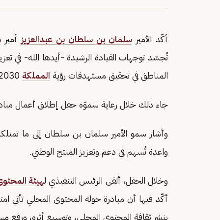
أكّد الأمير
سلمان بن سلطان بن عبدالعزيز
أمير
م
تُجسّد توجهات القيادة الرشيدة -أيدها الله- في تع
المناطق في تحقيق مستهدفات رؤية
المملكة
2030.
جاء ذلك خلال رعاية سموّه حفل إطلاق أعمال مبادر
وأشار سمو الأمير سلمان بن سلطان إلى ما تمتلكه
واعدة تُسهم في دعم وتعزيز المنتج الوطني.
وخلال الحفل، ألقى الرئيس التنفيذي ل
هيئة المحتوى
أكّد فيها أن مبادرة جولة المحتوى المحلي تأتي امتداد
بنشر ثقافة المحتوى المحلي، وتوسيع أثره، ورفع 