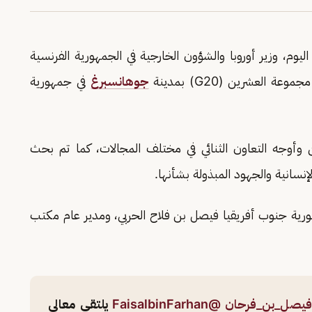
ليوم، وزير أوروبا والشؤون الخارجية في الجمهورية الفرنسية
لعشرين (G20) بمدينة
جوهانسبرغ
في جمهورية
 وأوجه التعاون الثنائي في مختلف المجالات، كما تم بحث
إنسانية والجهود المبذولة بشأنها.
ورية جنوب أفريقيا فيصل بن فلاح الحربي، ومدير عام مكتب
يصل_بن_فرحان
@FaisalbinFarhan
يلتقي معالي