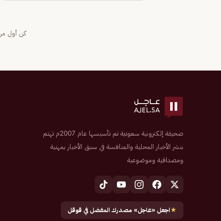
كن أول من 
صحيفة إلكترونية سعودية تم تأسيسها عام 2007م تهتم
بنشر الأخبار المحلية والمنافسة في سبق الأخبار بمهنية
ومصداقية وموضوعية
★
اجعل «عاجل» مصدرك المفضل في قوقل