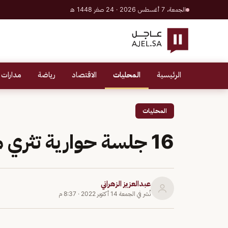
الجمعة، 7 أغسطس 2026 · 24 صفر 1448 هـ
الرئيسية
المحليات
الاقتصاد
رياضة
مدارات 
المحليات
16 جلسة حوارية تثري معرض «فرنشايز جازان»
عبدالعزيز الزهراني
نُشر في
الجمعة 14 أكتوبر 2022
·
8:37 م