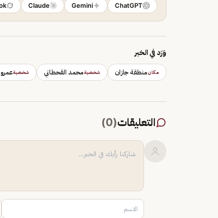
ok
Claude
Gemini
ChatGPT
وَرَد في الخبر
منطقة جازان
محمد القحطاني
عمرو
مكان
شخصية
شخصية
التعليقات
(
0
)