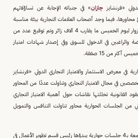
لدولي «فرنشايز
جازان
» في جنباته الإجابة عن تساؤلاتهم
 محاورها، فيما وجد أصحاب العلامات التجارية بيئة مناسبة
لعقد صفقاتهم وسط حضور كبير؛ حيث بلغ عدد الزوار ليوم الخميس ما يقارب 4 آلاف زائر وتم توقيع عدد من
عارضة والراغبين في الدخول للسوق وفي إصدار شهادات امتياز
أكثر من 15 صفقة.
في معرض الاستثمار والامتياز التجاري الدولي «فرنشايز
صصين في مجال الامتياز التجاري وتناولت عددًا من المحاور
قود القانونية تخللتها نقاشات حول أهمية الامتياز التجاري
اني من الجلسات الحوارية محاور تناولت التنافس والتمويل
وتستمر الجلسات الحوارية في يومها الثالث اليوم الجمعة بـ4 جلسات حوارية يبدؤها رئيس قسم تطوير الأعمال في