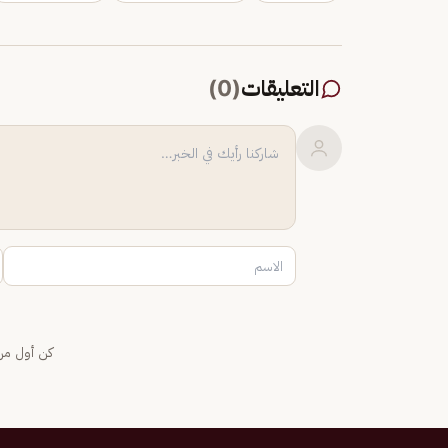
التعليقات
(
0
)
كن أول من 