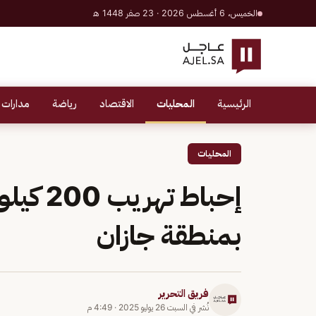
الخميس، 6 أغسطس 2026 · 23 صفر 1448 هـ
الرئيسية
المحليات
الاقتصاد
رياضة
مدارات 
المحليات
إحباط ت
بمنطقة جازان
فريق التحرير
نُشر في
السبت 26 يوليو 2025
·
4:49 م