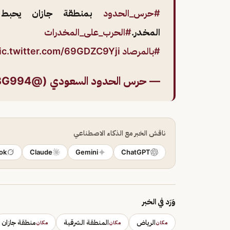
#حرس_الحدود
المخدر.
#الحرب_على_المخدرات
#بالمرصاد
ic.twitter.com/69GDZC9Yji
— حرس الحدود السعودي (@BG994)
ناقش الخبر مع الذكاء الاصطناعي
ok
Claude
Gemini
ChatGPT
وَرَد في الخبر
الرياض
المنطقة الشرقية
منطقة جازان
مكان
مكان
مكان