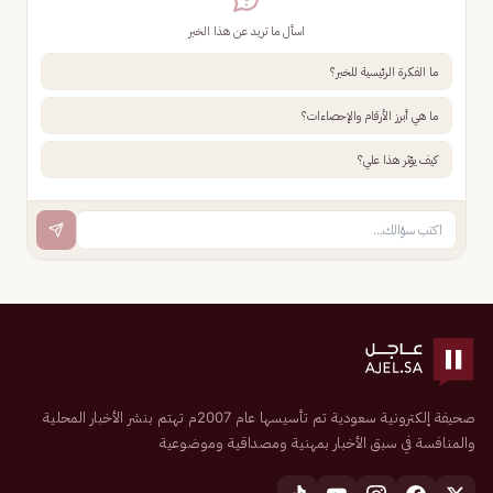
اسأل ما تريد عن هذا الخبر
ما الفكرة الرئيسية للخبر؟
ما هي أبرز الأرقام والإحصاءات؟
كيف يؤثر هذا علي؟
صحيفة إلكترونية سعودية تم تأسيسها عام 2007م تهتم بنشر الأخبار المحلية
والمنافسة في سبق الأخبار بمهنية ومصداقية وموضوعية