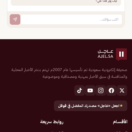
كيف يؤثر هذا علي؟
صحيفة إلكترونية سعودية تم تأسيسها عام 2007م تهتم بنشر الأخبار المحلية
والمنافسة في سبق الأخبار بمهنية ومصداقية وموضوعية
★
اجعل «عاجل» مصدرك المفضل في قوقل
الأقسام
روابط سريعة