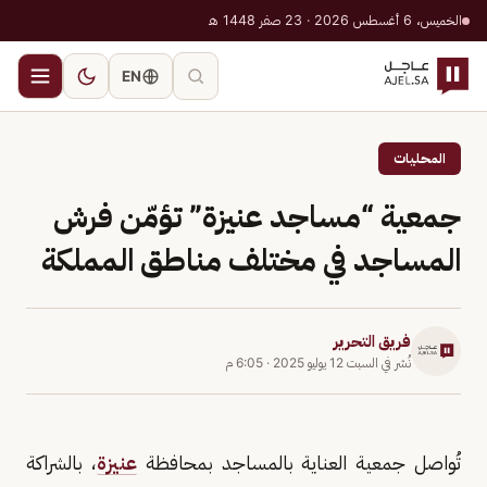
الخميس، 6 أغسطس 2026 · 23 صفر 1448 هـ
EN
المحليات
جمعية “مساجد عنيزة” تؤمّن فرش
المساجد في مختلف مناطق المملكة
فريق التحرير
نُشر في
السبت 12 يوليو 2025
·
6:05 م
تُواصل جمعية العناية بالمساجد بمحافظة
عنيزة
، بالشراكة