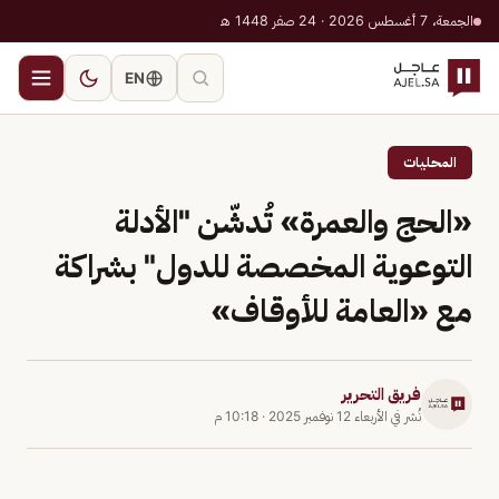
الجمعة، 7 أغسطس 2026 · 24 صفر 1448 هـ
EN
المحليات
«الحج والعمرة» تُدشّن "الأدلة
التوعوية المخصصة للدول" بشراكة
مع «العامة للأوقاف»
فريق التحرير
نُشر في
الأربعاء 12 نوفمبر 2025
·
10:18 م