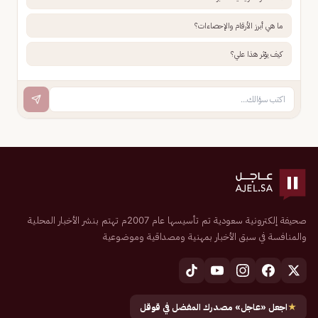
ما هي أبرز الأرقام والإحصاءات؟
كيف يؤثر هذا علي؟
صحيفة إلكترونية سعودية تم تأسيسها عام 2007م تهتم بنشر الأخبار المحلية
والمنافسة في سبق الأخبار بمهنية ومصداقية وموضوعية
★
اجعل «عاجل» مصدرك المفضل في قوقل