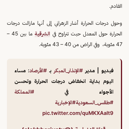
القادم.
وحول درجات الحرارة أشار الزهراني إلى أنها مازالت درجات
الحرارة حول المعدل حيث تتراوح في
الشرقية
ما بين 45 –
47 مئوية، وفي الراض من 40 – 43 مئوية.
فيديو | مدير
#الإنذار_المبكر
بـ
#الأرصاد
: مساء
اليوم بداية انخفاض درجات الحرارة وتحسن
الأجواء في
#المملكة
#طقس_السعودية
#الإخبارية
pic.twitter.com/quMKXAaIt9