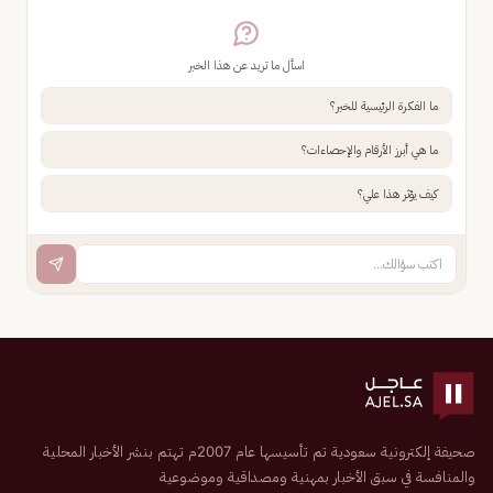
اسأل ما تريد عن هذا الخبر
ما الفكرة الرئيسية للخبر؟
ما هي أبرز الأرقام والإحصاءات؟
كيف يؤثر هذا علي؟
صحيفة إلكترونية سعودية تم تأسيسها عام 2007م تهتم بنشر الأخبار المحلية
والمنافسة في سبق الأخبار بمهنية ومصداقية وموضوعية