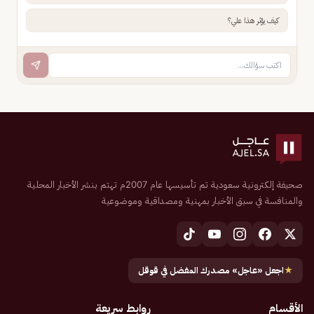
كيف يؤثر هذا علي؟
صحيفة إلكترونية سعودية تم تأسيسها عام 2007م تهتم بنشر الأخبار المحلية
والمنافسة في سبق الأخبار بمهنية ومصداقية وموضوعية
★
اجعل «عاجل» مصدرك المفضل في قوقل
الأقسام
روابط سريعة