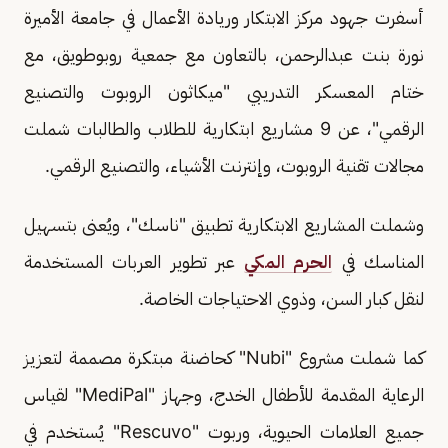
أسفرت جهود مركز الابتكار وريادة الأعمال في جامعة الأميرة
نورة بنت عبدالرحمن، بالتعاون مع جمعية روبوطويق، مع
ختام المعسكر التدريبي "ميكاثون الروبوت والتصنيع
الرقمي"، عن 9 مشاريع ابتكارية للطلاب والطالبات شملت
مجالات تقنية الروبوت، وإنترنت الأشياء، والتصنيع الرقمي.
وشملت المشاريع الابتكارية تطبيق "ناسك"، ويُعنى بتسهيل
المناسك في
الحرم المكي
عبر تطوير العربات المستخدمة
لنقل كبار السن، وذوي الاحتياجات الخاصة.
كما شملت مشروع "Nubi" كحاضنة مبتكرة مصممة لتعزيز
الرعاية المقدمة للأطفال الخدج، وجهاز "MediPal" لقياس
جميع العلامات الحيوية، وربوت "Rescuvo" يُستخدم في