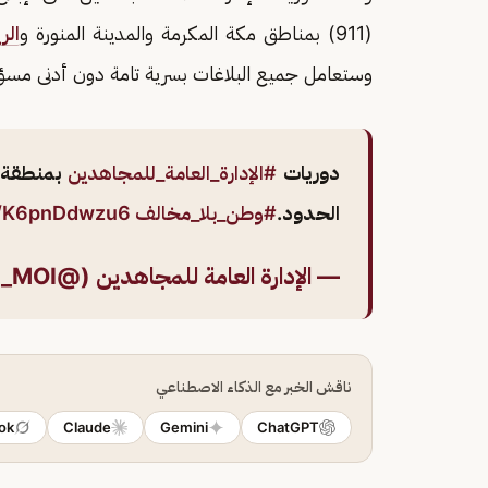
(911) بمناطق مكة المكرمة والمدينة المنورة و
الر
وستعامل جميع البلاغات بسرية تامة دون أدنى مسؤول
دوريات
#الإدارة_العامة_للمجاهدين
بمنطقة ج
الحدود.
#وطن_بلا_مخالف
om/K6pnDdwzu6
— الإدارة العامة للمجاهدين (@GDM_MOI)
ناقش الخبر مع الذكاء الاصطناعي
ok
Claude
Gemini
ChatGPT