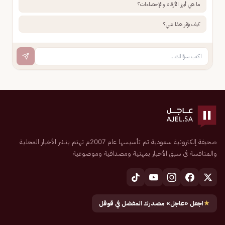
ما هي أبرز الأرقام والإحصاءات؟
كيف يؤثر هذا علي؟
صحيفة إلكترونية سعودية تم تأسيسها عام 2007م تهتم بنشر الأخبار المحلية
والمنافسة في سبق الأخبار بمهنية ومصداقية وموضوعية
★
اجعل «عاجل» مصدرك المفضل في قوقل