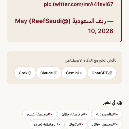
pic.twitter.com/mrA41svI67
— ريف السعودية (@ReefSaudi)
May
10, 2026
ناقش الخبر مع الذكاء الاصطناعي
Grok
Claude
Gemini
ChatGPT
وَرَد في الخبر
السعودية
منطقة جازان
منطقة عسير
مكان
مكان
مكان
منطقة حائل
تبوك
منطقة نجران
مكان
مكان
مكان