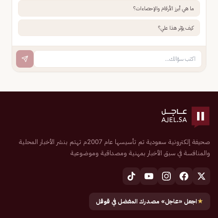
ما هي أبرز الأرقام والإحصاءات؟
كيف يؤثر هذا علي؟
صحيفة إلكترونية سعودية تم تأسيسها عام 2007م تهتم بنشر الأخبار المحلية
والمنافسة في سبق الأخبار بمهنية ومصداقية وموضوعية
★
اجعل «عاجل» مصدرك المفضل في قوقل