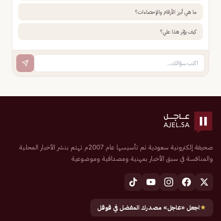
ما هي أبرز الأرقام والإحصاءات؟
كيف يؤثر هذا علي؟
صحيفة إلكترونية سعودية تم تأسيسها عام 2007م تهتم بنشر الأخبار المحلية
والمنافسة في سبق الأخبار بمهنية ومصداقية وموضوعية
★
اجعل «عاجل» مصدرك المفضل في قوقل