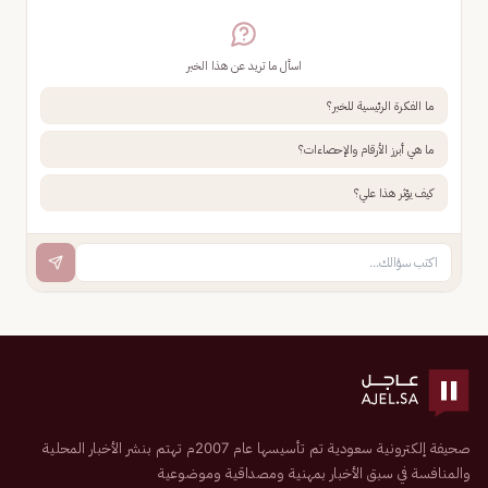
اسأل ما تريد عن هذا الخبر
ما الفكرة الرئيسية للخبر؟
ما هي أبرز الأرقام والإحصاءات؟
كيف يؤثر هذا علي؟
صحيفة إلكترونية سعودية تم تأسيسها عام 2007م تهتم بنشر الأخبار المحلية
والمنافسة في سبق الأخبار بمهنية ومصداقية وموضوعية