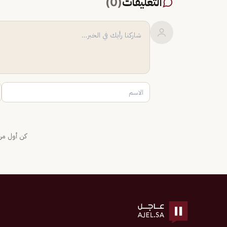
التعليقات
(
0
)
كن أول من 