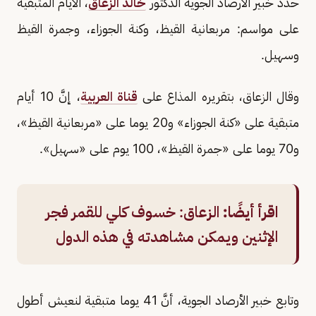
حدد خبير الأرصاد الجوية الدكتور
خالد الزعاق
، الأيام المتبقية
على مواسم: مربعانية القيظ، وكنة الجوزاء، وجمرة القيظ
وسهيل.
وقال الزعاق، بتقريره المذاع على
قناة العربية
، إنَّ 10 أيام
متبقية على «كنة الجوزاء» و20 يوما على «مربعانية القيظ»،
و70 يوما على «جمرة القيظ»، 100 يوم على «سهيل».
اقرأ أيضًا:
الزعاق: خسوف كلي للقمر فجر
الإثنين ويمكن مشاهدته في هذه الدول
وتابع خبير الأرصاد الجوية، أنَّ 41 يوما متبقية لنعيش أطول