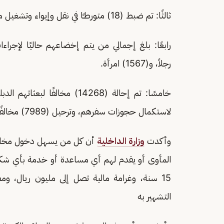
ثالثًا: تم ضبط (18) متورطـًا في نقل وإيواء وتشغيل مخالفي أنظمة الإقامة والعمل وأمن الحدود والتستر عليهم.
رجلاً، و(1567) امرأة.
لاستكمال حجوزات سفرهم، وترحيل (7989) مخالفًا.
وأكدت
وزارة الداخلية
أن كل من يسهل دخول مخالفي
المأوى أو يقدم لهم أي مساعدة أو خدمة بأي شك
15 سنة، وغرامة مالية تصل إلى مليون ريال، وم
التشهير به