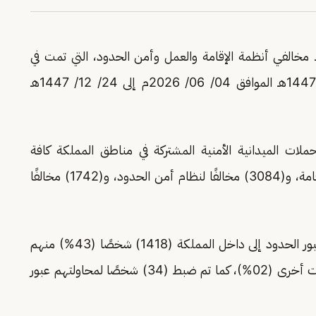
 مخالفي أنظمة الإقامة والعمل وأمن الحدود، التي تمت في
كافة، وذلك للفترة من 18/ 12/ 1447هـ الموافق 04/ 06/ 2026م إلى 24/ 12/ 1447هـ
حملات الميدانية الأمنية المشتركة في مناطق المملكة كافة
(10725) مخالفًا، منهم (5899) مخالفًا لنظام الإقامة، و(3084) مخالفًا لنظام أمن الحدود، و(1742) مخالفًا
ثانيًا: بلغ إجمالي من تم ضبطهم خلال محاولتهم عبور الحدود إلى داخل المملكة (1418) شخصًا (43%) منهم
يمنيو الجنسية، و(55%) إثيوبيو الجنسية، وجنسيات أخرى (02%)، كما تم ضبط (34) شخصًا لمحاولتهم عبور