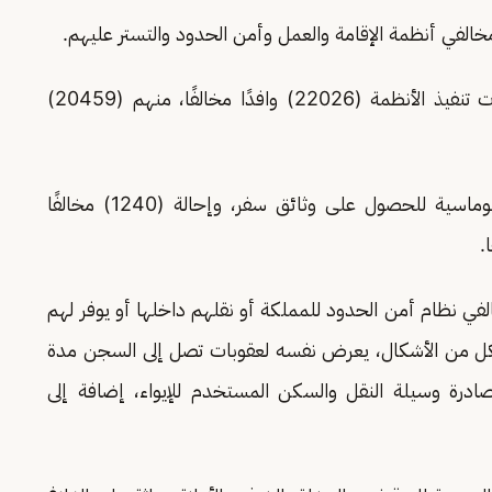
رابعًا: بلغ إجمالي من يتم إخضاعهم حاليًا لإجراءات تنفيذ الأنظمة (22026) وافدًا مخالفًا، منهم (20459)
خامسًا: تم إحالة (14268) مخالفًا لبعثاتهم الدبلوماسية للحصول على وثائق سفر، وإحالة (1240) مخالفًا
 نظام أمن الحدود للمملكة أو نقلهم داخلها أو يوفر لهم
ل من الأشكال، يعرض نفسه لعقوبات تصل إلى السجن مدة
صادرة وسيلة النقل والسكن المستخدم للإيواء، إضافة إلى