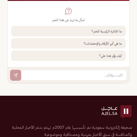
اسأل ما تريد عن هذا الخبر
ما الفكرة الرئيسية للخبر؟
ما هي أبرز الأرقام والإحصاءات؟
كيف يؤثر هذا علي؟
صحيفة إلكترونية سعودية تم تأسيسها عام 2007م تهتم بنشر الأخبار المحلية
والمنافسة في سبق الأخبار بمهنية ومصداقية وموضوعية