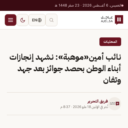
الخميس، 6 أغسطس 2026 · 23 صفر 1448 هـ
EN
المحليات
نائب أمين«موهبة»: نشهد إنجازات
أبناء الوطن بحصد جوائز بعد جهد
وتفان
فريق التحرير
نُشر في
الإثنين 18 مايو 2026
·
8:37 م