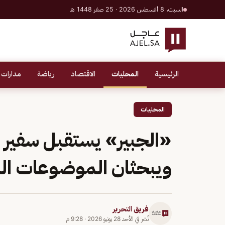
السبت، 8 أغسطس 2026 · 25 صفر 1448 هـ
الرئيسية
المحليات
الاقتصاد
رياضة
مدارات 
المحليات
«الجبير» يستقبل سفير ب
ويبحثان الموضوعات ال
فريق التحرير
نُشر في
الأحد 28 يونيو 2026
·
9:28 م