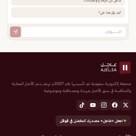
ما هي أبرز الأرقام والإحصاءات؟
كيف يؤثر هذا علي؟
صحيفة إلكترونية سعودية تم تأسيسها عام 2007م تهتم بنشر الأخبار المحلية
والمنافسة في سبق الأخبار بمهنية ومصداقية وموضوعية
★
اجعل «عاجل» مصدرك المفضل في قوقل