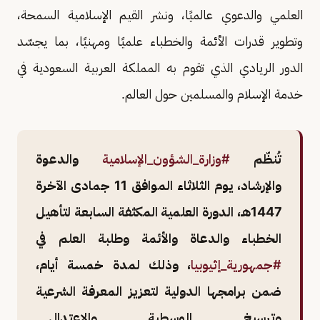
العلمي والدعوي عالميًا، ونشر القيم الإسلامية السمحة،
وتطوير قدرات الأئمة والخطباء علميًا ومهنيًا، بما يجسّد
الدور الريادي الذي تقوم به المملكة العربية السعودية في
خدمة الإسلام والمسلمين حول العالم.​
تُنظّم
#وزارة_الشؤون_الإسلامية
والدعوة
والإرشاد، يوم الثلاثاء الموافق 11 جمادى الآخرة
1447هـ، الدورة العلمية المكثفة السابعة لتأهيل
الخطباء والدعاة والأئمة وطلبة العلم في
#جمهورية_إثيوبيا
، وذلك لمدة خمسة أيام،
ضمن برامجها الدولية لتعزيز المعرفة الشرعية
وترسيخ الوسطية والاعتدال.…