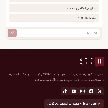
ما هي أبرز الأرقام والإحصاءات؟
كيف يؤثر هذا علي؟
صحيفة إلكترونية سعودية تم تأسيسها عام 2007م تهتم بنشر الأخبار المحلية
والمنافسة في سبق الأخبار بمهنية ومصداقية وموضوعية
★
اجعل «عاجل» مصدرك المفضل في قوقل