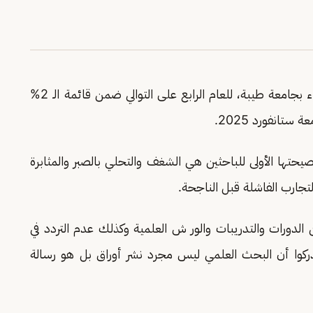
أدرجت الدكتور نجلاء الردادي، أستاذ النانو والكيمياء بجامعة طيبة، للعام الرابع على التوالي ضمن قائمة الـ 2%
ستانفورد 2025.
صيحتها الأولى للباحثين هي الشغف والتحلي بالصبر والمثابرة
جارب الفاشلة قبل الناجحة.
الدورات والتدريبات والور ش العلمية وكذلك عدم التردد في
دركوا أن البحث العلمي ليس مجرد نشر أوراق بل هو رسالة