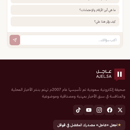
ما هي أبرز الأرقام والإحصاءات؟
كيف يؤثر هذا علي؟
صحيفة إلكترونية سعودية تم تأسيسها عام 2007م تهتم بنشر الأخبار المحلية
والمنافسة في سبق الأخبار بمهنية ومصداقية وموضوعية
★
اجعل «عاجل» مصدرك المفضل في قوقل