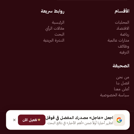
الأقسام
روابط سريعة
المحليات
الرئيسية
الاقتصاد
مقالات الرأي
رياضة
البحث
مدارات عالمية
النشرة البريدية
وظائف
الترفيه
الصحيفة
من نحن
اتصل بنا
أعلن معنا
سياسة الخصوصية
اجعل «عاجل» مصدرك المفضل في قوقل
★
جميع الحقوق محفوظة لـ شركة إيجاز للنشر الإلكتروني المالكة لصحيفة عاجل
تفعيل الآن
لتظهر أخبارنا أولاً ضمن «أهم الأخبار» في نتائج البحث
سياسة الخصوصية
شروط الاستخدام