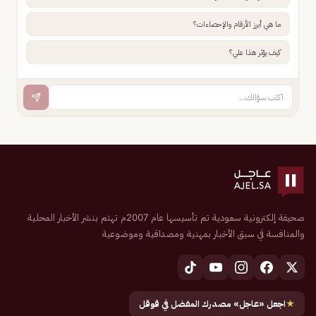
ما هي أبرز الأرقام والإحصاءات؟
كيف يؤثر هذا علي؟
صحيفة إلكترونية سعودية تم تأسيسها عام 2007م تهتم بنشر الأخبار المحلية
والمنافسة في سبق الأخبار بمهنية ومصداقية وموضوعية
★
اجعل «عاجل» مصدرك المفضل في قوقل