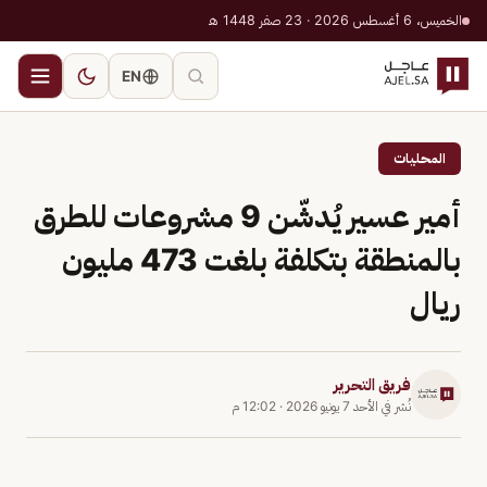
الخميس، 6 أغسطس 2026 · 23 صفر 1448 هـ
EN
المحليات
أمير عسير يُدشّن 9 مشروعات للطرق
بالمنطقة بتكلفة بلغت 473 مليون
ريال
فريق التحرير
نُشر في
الأحد 7 يونيو 2026
·
12:02 م