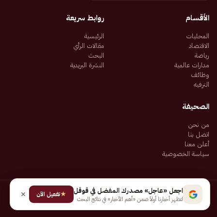
الأقسام
روابط سريعة
المحليات
الرئيسية
الاقتصاد
مقالات الرأي
رياضة
البحث
مدارات عالمية
النشرة البريدية
وظائف
الترفيه
الصحيفة
من نحن
اتصل بنا
أعلن معنا
سياسة الخصوصية
اجعل «عاجل» مصدرك المفضل في قوقل
★
جميع الحقوق محفوظة لـ شركة إيجاز للنشر الإلكتروني المالكة لصحيفة عاجل
تفعيل الآن
لتظهر أخبارنا أولاً ضمن «أهم الأخبار» في نتائج البحث
سياسة الخصوصية
شروط الاستخدام