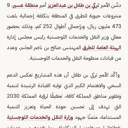
دشّن الأمير
تركي بن طلال بن عبدالعزيز
أمير
منطقة عسير
، 9
مشروعات حيوية للطرق في المنطقة بتكلفة إجمالية بلغت
473 مليون ريال، وبإجمالي أطوال 252 كم، وذلك بحضور
معالي وزير النقل والخدمات اللوجستية رئيس مجلس إدارة
الهيئة العامة للطرق
المهندس صالح بن ناصر الجاسر، وعدد
من قيادات منظومة النقل والخدمات اللوجستية.
وأكّد الأمير تركي بن طلال أن هذه المشاريع تعكس الدعم
السخي والاهتمام الكبير الذي توليه القيادة الرشيدة لتنمية
وتطوير مناطق المملكة كافة، تحقيقًا لرؤية المملكة 2030
التي تهدف إلى تحسين جودة الحياة وتعزيز التنمية
المستدامة، مثمنًا جهود
وزارة النقل والخدمات اللوجستية
بقطاعاتها ومنظومتها المتكاملة، بما تقدمه من خدمات