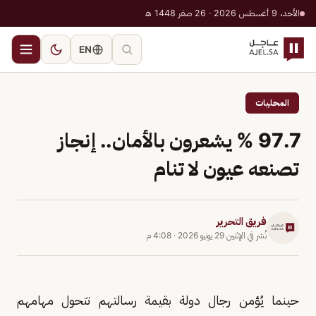
الأحد، 9 أغسطس 2026 · 26 صفر 1448 هـ
EN
المحليات
97.7 % يشعرون بالأمان.. إنجاز
تصنعه عيون لا تنام
فريق التحرير
نُشر في
الإثنين 29 يونيو 2026
·
4:08 م
حينما يُؤمن رجال دولة بقيمة رسالتهم تتحول مهامهم