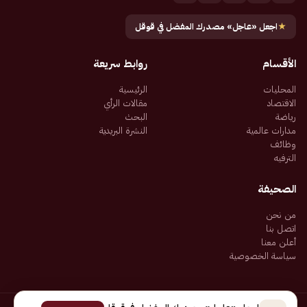
★
اجعل «عاجل» مصدرك المفضل في قوقل
الأقسام
روابط سريعة
المحليات
الرئيسية
الاقتصاد
مقالات الرأي
رياضة
البحث
مدارات عالمية
النشرة البريدية
وظائف
الترفيه
الصحيفة
من نحن
اتصل بنا
أعلن معنا
سياسة الخصوصية