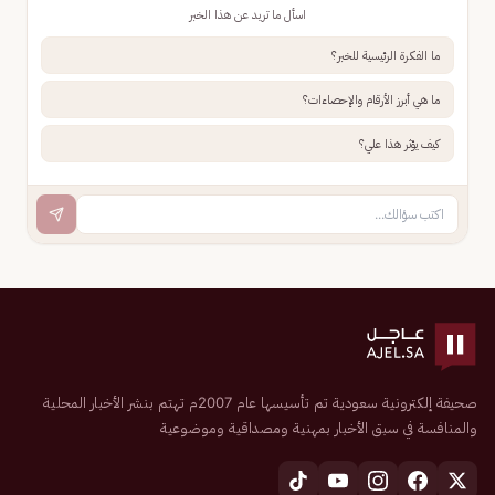
اسأل ما تريد عن هذا الخبر
ما الفكرة الرئيسية للخبر؟
ما هي أبرز الأرقام والإحصاءات؟
كيف يؤثر هذا علي؟
صحيفة إلكترونية سعودية تم تأسيسها عام 2007م تهتم بنشر الأخبار المحلية
والمنافسة في سبق الأخبار بمهنية ومصداقية وموضوعية