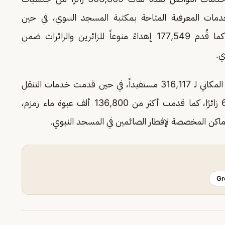
13,5 أشخاص من الخدمات المعرفية المتاحة بمكتبة المسجد النبوي، في حين
استقبلت المعارض والمتاحف 5,466 مستفيداً، كما قُدم 177,549 إهداءً منوعاً للزائرين والزائرات ضمن
ي.
وشملت الخدمات الميدانية، تقديم خدمات الإرشاد المكاني لـ 316,117 مستفيداً، في حين قدمت خدمات التنقل
بين ساحات وأبواب المسجد النبوي لعدد 69,221 زائرًا، كما قدمت أكثر من 136,800 ألف عبوة ماء زمزم،
Gr