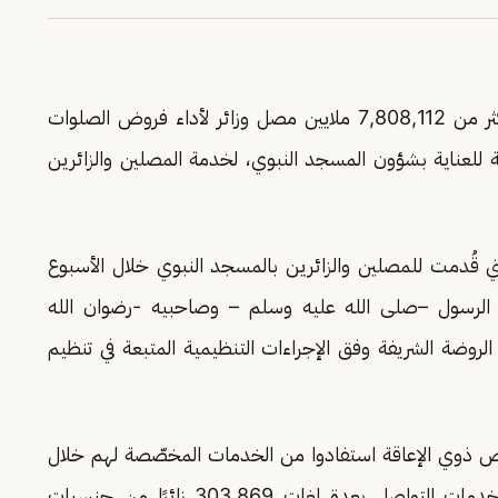
خلال الأسبوع الماضي أكثر من 7,808,112 ملايين مصل وزائر لأداء فروض الصلوات
ة للعناية بشؤون المسجد النبوي، لخدمة المصلين والزائرين
تي قُدمت للمصلين والزائرين بالمسجد النبوي خلال الأسبوع
فوا بالسلام على الرسول –صلى الله عليه وسلم – وصاحبيه -رضوان الله
رًا وزائرة الصلاة في الروضة الشريفة وفق الإجراءات التنظيمية المتبعة في تنظيم
كبار السن والأشخاص ذوي الإعاقة استفادوا من الخدمات المخصّصة لهم خلال
الأسبوع الماضي، كما بلغ عدد المستفيدين من خدمات التواصل بعدة لغات 303,869 زائرًا من جنسيات