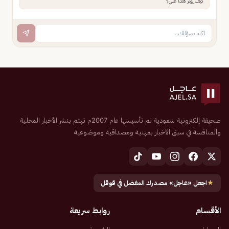
كيف يؤثر هذا علي؟
صحيفة إلكترونية سعودية تم تأسيسها عام 2007م تهتم بنشر الأخبار المحلية
والمنافسة في سبق الأخبار بمهنية ومصداقية وموضوعية
★
اجعل «عاجل» مصدرك المفضل في قوقل
الأقسام
روابط سريعة