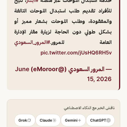
خدمة استبدال اللوحات عبر منصة
#أبشر
، تتيح
للأفراد تقديم طلب استبدال اللوحات التالفة
والمفقودة، وطلب اللوحات بشعار مميز أو
بشكل طولي دون الحاجة لزيارة مقار الإدارة
العامة للمرور.
#المرور_السعودي
pic.twitter.com/jUsHQ6RH5v
— المرور السعودي (@eMoroor)
June
15, 2026
ناقش الخبر مع الذكاء الاصطناعي
Grok
Claude
Gemini
ChatGPT