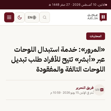
الاثنين، 10 أغسطس 2026 · 27 صفر 1448 هـ
EN
المحليات
«المرور»: خدمة استبدال اللوحات
عبر «أبشر» تتيح للأفراد طلب تبديل
اللوحات التالفة والمفقودة
فريق التحرير
نُشر في
الإثنين 15 يونيو 2026
·
10:59 م