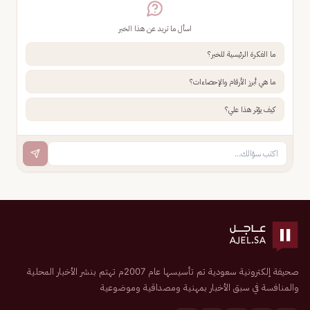
اسأل ما تريد عن هذا الخبر
ما الفكرة الرئيسية للخبر؟
ما هي أبرز الأرقام والإحصاءات؟
كيف يؤثر هذا علي؟
صحيفة إلكترونية سعودية تم تأسيسها عام 2007م تهتم بنشر الأخبار المحلية
والمنافسة في سبق الأخبار بمهنية ومصداقية وموضوعية