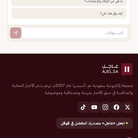
ما هي أبرز الأرقام والإحصاءات؟
كيف يؤثر هذا علي؟
صحيفة إلكترونية سعودية تم تأسيسها عام 2007م تهتم بنشر الأخبار المحلية
والمنافسة في سبق الأخبار بمهنية ومصداقية وموضوعية
★
اجعل «عاجل» مصدرك المفضل في قوقل