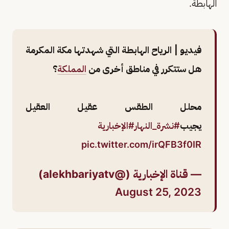
الهابطة.
فيديو | الرياح الهابطة التي شهدتها مكة المكرمة
هل ستتكرر في مناطق أخرى من
المملكة
؟
محلل الطقس عقيل العقيل
يجيب
#نشرة_النهار
#الإخبارية
pic.twitter.com/irQFB3f0IR
— قناة الإخبارية (@alekhbariyatv)
August 25, 2023