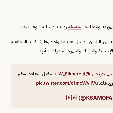
ورية بولندا لدى
المملكة
روبرت روستك، اليوم الثلاثاء.
 بين البلدين، وسبل تعزيزها وتطويرها في كافة المجالات،
قليمية والدولية، والجهود المبذولة بشأنها.
د_الخريجي
@W_Elkhereiji
يستقبل سعادة سفير
 روستك.
pic.twitter.com/c1mcWvllVu