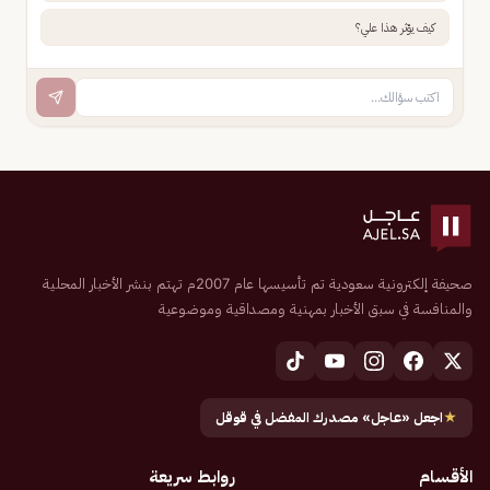
كيف يؤثر هذا علي؟
صحيفة إلكترونية سعودية تم تأسيسها عام 2007م تهتم بنشر الأخبار المحلية
والمنافسة في سبق الأخبار بمهنية ومصداقية وموضوعية
★
اجعل «عاجل» مصدرك المفضل في قوقل
الأقسام
روابط سريعة