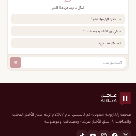
اسأل ما تريد عن هذا الخبر
ما الفكرة الرئيسية للخبر؟
ما هي أبرز الأرقام والإحصاءات؟
كيف يؤثر هذا علي؟
صحيفة إلكترونية سعودية تم تأسيسها عام 2007م تهتم بنشر الأخبار المحلية
والمنافسة في سبق الأخبار بمهنية ومصداقية وموضوعية