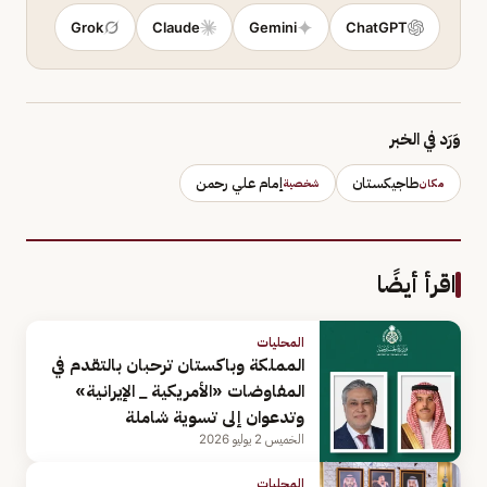
Grok
Claude
Gemini
ChatGPT
وَرَد في الخبر
طاجيكستان
إمام علي رحمن
مكان
شخصية
اقرأ أيضًا
المحليات
المملكة وباكستان ترحبان بالتقدم في
المفاوضات «الأمريكية _ الإيرانية»
وتدعوان إلى تسوية شاملة
الخميس 2 يوليو 2026
المحليات