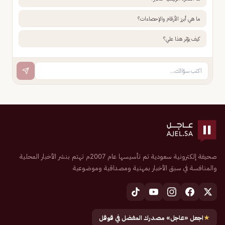
ما هي أبرز الأرقام والإحصاءات؟
كيف يؤثر هذا علي؟
صحيفة إلكترونية سعودية تم تأسيسها عام 2007م تهتم بنشر الأخبار المحلية
والمنافسة في سبق الأخبار بمهنية ومصداقية وموضوعية
★
اجعل «عاجل» مصدرك المفضل في قوقل