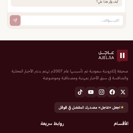
كيف يؤثر هذا علي؟
صحيفة إلكترونية سعودية تم تأسيسها عام 2007م تهتم بنشر الأخبار المحلية
والمنافسة في سبق الأخبار بمهنية ومصداقية وموضوعية
★
اجعل «عاجل» مصدرك المفضل في قوقل
الأقسام
روابط سريعة