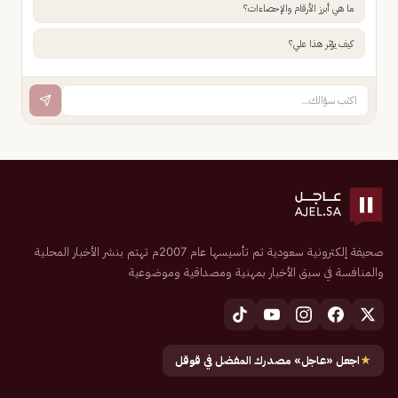
ما هي أبرز الأرقام والإحصاءات؟
كيف يؤثر هذا علي؟
صحيفة إلكترونية سعودية تم تأسيسها عام 2007م تهتم بنشر الأخبار المحلية
والمنافسة في سبق الأخبار بمهنية ومصداقية وموضوعية
★
اجعل «عاجل» مصدرك المفضل في قوقل