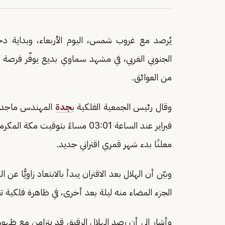
يُرصد مع غروب شمس، اليوم الأربعاء، وبداية دخ
الجنوبي الغربي، في مشهد سماوي بديع يوفّر فرصة مل
من العوائق.
وقال رئيس الجمعية الفلكية ب
جدة
فبراير عند الساعة 03:01 مساءً ب
معلنًا بدء شهر قمري اقتراني جديد.
وبيّن أن الهلال بعد الاقتران يبدأ بالابتعاد زاويًّا عن 
الجزء المضاء منه ليلة بعد أخرى، في ظاهرة فلكية 
وأشار إلى أن رصد الهلال الرقيق قد يتزامن مع 