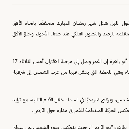
ول الليل هلال شهر رمضان المبارك منخفضًا باتجاه الأفق
ائمة للرصد والتصوير الفلكي عند صفاء الأجواء وخلوّ الأفق
المهندس ماجد أبو زاهرة إن القمر وصل إلى مرحلة الاقتران أمس الثلاثاء 17
توقيت مكة المكرمة، وهي اللحظة التي ينتقل فيها من غرب الشمس إلى شرقها،
الشمس، ويرتفع تدريجيًّا في السماء خلال الأيام التالية، مع تزايد
تعكس الحركة المنتظمة للقمر في مداره حول الأرض.
ظهور ظاهرة "نور الأرض"، حيث ينعكس ضوء الشمس عن سطح