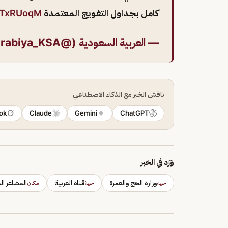
كامل بجداول التفويج المعتمدة
JUTxRUoqM
— العربية السعودية (@AlArabiya_KSA)
ناقش الخبر مع الذكاء الاصطناعي
ok
Claude
Gemini
ChatGPT
وَرَد في الخبر
وزارة الحج والعمرة
قناة العربية
المشاعر ا
جهة
جهة
مكان