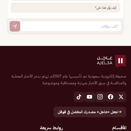
كيف يؤثر هذا علي؟
صحيفة إلكترونية سعودية تم تأسيسها عام 2007م تهتم بنشر الأخبار المحلية
والمنافسة في سبق الأخبار بمهنية ومصداقية وموضوعية
★
اجعل «عاجل» مصدرك المفضل في قوقل
الأقسام
روابط سريعة