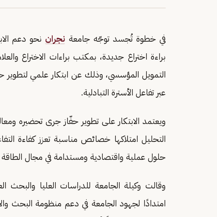
في خطوة تُجسد توجّه جامعة
نجران
نحو دعم الابت
براءة اختراع جديدة، بمكتب براءات الاختراع والعل
التمويل المؤسسي، وذلك عن ابتكار علمي لتطوير حفّ
عبر تفاعل الأسترة التبادلية.
ويعتمد الابتكار على تطوير حفّاز جرى تحضيره ومعال
التحليل امتلاكها خصائص مناسبة تعزز كفاءة التفا
حلول عملية واقتصادية ومستدامة في مجال الطاقة ال
وقالت وكيلة الجامعة للدراسات العليا والبحث الع
امتدادًا لجهود الجامعة في دعم منظومة البحث والابت