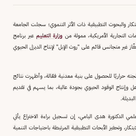
كار والبحوث التطبيقية ذات الأثر التنموي؛ سجلت الجامعة
امات التجارية الأمريكية، ممولة من
وزارة التعليم
عبر برنامج
از غير متجانس قائم على "روث الإبل" لإنتاج الديزل الحيوي
جته حراريًا للحصول على بنية معدنية فعّالة، وأظهرت نتائج
عل وإنتاج الوقود الحيوي بجودة عالية، بما يسهم في تقديم
بديلة.
لمي الدكتورة هدى اليامي، إن تسجيل براءة الاختراع يأتي
كار، وتحفيز الأبحاث التطبيقية المرتبطة باحتياجات التنمية