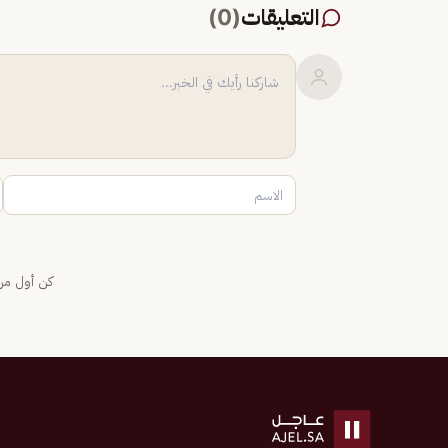
التعليقات
(
0
)
كن أول من 