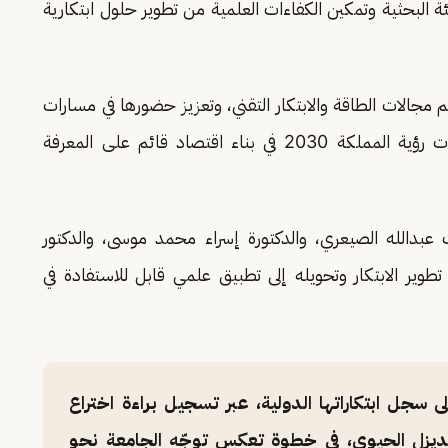
ئة البحثية وتمكين الكفاءات العلمية من تطوير حلول ابتكارية
 مجالات الطاقة والابتكار التقني، وتعزيز حضورها في مسارات
الاختراع والنقل المعرفي، بما ينسجم مع مستهدفات رؤية المملكة 2030 في بناء اقتصاد قائم على المعرفة
 عبدالله الصيعري، والدكتورة إسراء محمد موسى، والدكتور
 الابتكار وتحويله إلى تطبيق علمي قابل للاستفادة في
ى سجل ابتكاراتها الدولية، عبر تسجيل براءة اختراع
 الديزل الحيوي، في خطوة تعكس توجّه الجامعة نحو