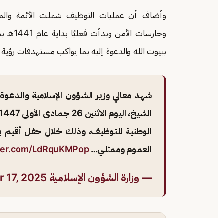
وأضاف أن عمليات التوظيف شملت الأئمة والمؤذني
وحارسات
ببيوت الله والدعوة إليه بما يواكب مستهدفات رؤية المم
شهد معالي وزير الشؤون الإسلامية والدعوة 
الوطنية للتوظيف، وذلك خلال حفل أقيم بم
العموم وممثلي…
tter.com/LdRquKMPop
— وزارة الشؤون الإسلامية 🇸🇦 (@Saudi_Moia)
 17, 2025