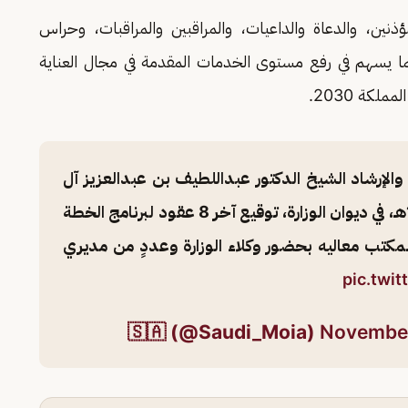
ن، والدعاة والداعيات، والمراقبين والمراقبات، وحراس
 الأمن وبدأت فعليًا بداية عام 1441هـ بما يسهم في رفع مستوى الخدمات المقدمة في مجال العناية
لكة 2030.
والإرشاد الشيخ الدكتور عبداللطيف بن عبدالعزيز آل
الشيخ، اليوم الاثنين 26 جمادى الأولى 1447هـ، في ديوان الوزارة، توقيع آخر 8 عقود لبرنامج الخطة
كتب معاليه بحضور وكلاء الوزارة وعددٍ من مديري
pic.twi
November