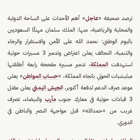
ترصد صحيفة «
عاجل
» أهم الأحداث على الساحة الدولية
والمحلية والرياضية، منها: الملك سلمان مهنئًا السعوديين
باليوم الوطني: نحمد الله على الأمن والاستقرار والرخاء
والتنمية، التحالف يعلن اعتراض وتدمير 3 مسيرات حوثية
استهدفت
المملكة
، تدمير مسيرة مفخخة رابعة أطلقتها
ميليشيات الحوثي باتجاه المملكة، «
حساب المواطن
» يعلن
موعد صرف الدعم لدفعة أكتوبر،
الجيش اليمني
يعلن مقتل
3 قيادات حوثية في معارك جنوب
مأرب
والبيضاء، تصرف
غريب من «حمدالله» قبل مواجهة النصر والباطن في
الدوري.