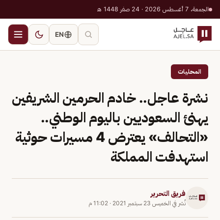
الجمعة، 7 أغسطس 2026 · 24 صفر 1448 هـ
EN
المحليات
نشرة عاجل.. خادم الحرمين الشريفين
يهنئ السعوديين باليوم الوطني..
«التحالف» يعترض 4 مسيرات حوثية
استهدفت المملكة
فريق التحرير
نُشر في
الخميس 23 سبتمبر 2021
·
11:02 م