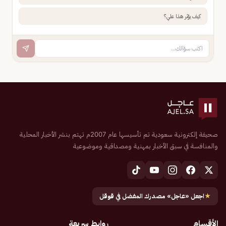
كيف يؤثر هذا علي؟
صحيفة إلكترونية سعودية تم تأسيسها عام 2007م تهتم بنشر الأخبار المحلية
والمنافسة في سبق الأخبار بمهنية ومصداقية وموضوعية
★
اجعل «عاجل» مصدرك المفضل في قوقل
الأقسام
روابط سريعة