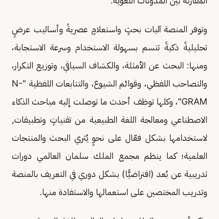
المقارنة بين المدونات اللغوية.
وتوفر المنصة آليات بحثٍ واستعلامٍ عصريةً وأساليب عرضٍ
تحليليةً ذكيةً تتسم بسهولة الاستخدام وسرعة الاستجابة،
ومنها: البحث عن الأمثلة، والكشاف السياقي، وتوزيع التكرار،
والتصاحب اللفظي، وقوائم الشيوع، والتتابعات اللفظية "N-
GRAM"، وكلها توظف أحدث ما توصلت إليه مباحث الذكاء
الاصطناعي ومعالجة اللغة الطبيعية من تقنياتٍ وتطبيقات,
لاستخدامها بشكل فعّال على نحوٍ يُثري البحث والمنتجات
العلمية؛ كما ينظم مجمع الملك سلمان العالمي دورات
تدريبية عن بُعد (افتراضيًّا) بشكل دوري في التعريف بالمنصة
وتدريب المختصين على استعمالها والاستفادة منها.