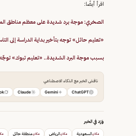
اقرأ أيضًا:
الصخري: موجة برد شديدة على معظم مناطق المملك
«تعليم حائل» توجه بتأخير بداية الدراسة إلى التاس
بسبب موجة البرد الشديدة.. «تعليم تبوك» توجِّه ب
ناقش الخبر مع الذكاء الاصطناعي
ok
Claude
Gemini
ChatGPT
وَرَد في الخبر
السعودية
الرياض
منطقة حائل
مكان
مكان
مكان
مك